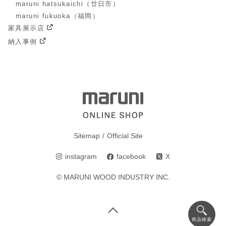
maruni hatsukaichi（廿日市）
maruni fukuoka（福岡）
家具展示店
納入事例
Sitemap
Official Site
instagram
facebook
X
© MARUNI WOOD INDUSTRY INC.
商品検索