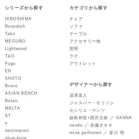
シリーズから探す
カテゴリから探す
HIROSHIMA
チェア
Roundish
ソファ
Tako
テーブル
MEGURO
アクセサリー他
Lightwood
照明
T&O
ラグ
Fugu
アウトレット
EN
SHOTO
デザイナーから探す
Bruno
ASIAN BENCH
深澤直人
Botan
ジャスパー・モリソン
MALTA
セシリエ・マンツ
ST
妹島和世+西沢立衛 ／ SANNA
n
nendo ／ 佐藤オオキ
nextmaruni
minä perhonen ／ 皆川 明
shoe-horn