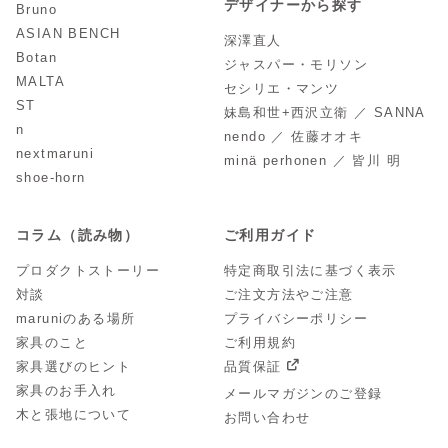
デザイナーから探す
Bruno
ASIAN BENCH
深澤直人
Botan
ジャスパー・モリソン
MALTA
セシリエ・マンツ
ST
妹島和世+西沢立衛 ／ SANNA
n
nendo ／ 佐藤オオキ
nextmaruni
minä perhonen ／ 皆川 明
shoe-horn
コラム（読み物）
ご利用ガイド
プロダクトストーリー
特定商取引法に基づく表示
対談
ご注文方法やご注意
maruniのある場所
プライバシーポリシー
家具のこと
ご利用規約
家具選びのヒント
品質保証
家具のお手入れ
メールマガジンのご登録
木と張地について
お問い合わせ