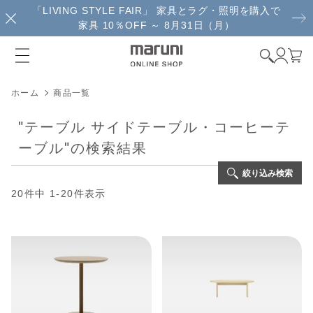
「LIVING STYLE FAIR」 家具とラグ・照明を購入で
家具 10％OFF ～ 8月31日（月）
ホーム
商品一覧
"
テーブル サイドテーブル・コーヒーテ
ーブル
"の検索結果
絞り込み検索
20
件中
1
-
20
件表示