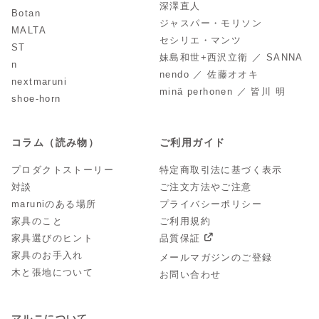
深澤直人
Botan
ジャスパー・モリソン
MALTA
セシリエ・マンツ
ST
妹島和世+西沢立衛 ／ SANNA
n
nendo ／ 佐藤オオキ
nextmaruni
minä perhonen ／ 皆川 明
shoe-horn
コラム（読み物）
ご利用ガイド
プロダクトストーリー
特定商取引法に基づく表示
対談
ご注文方法やご注意
maruniのある場所
プライバシーポリシー
家具のこと
ご利用規約
家具選びのヒント
品質保証
家具のお手入れ
メールマガジンのご登録
木と張地について
お問い合わせ
マルニについて