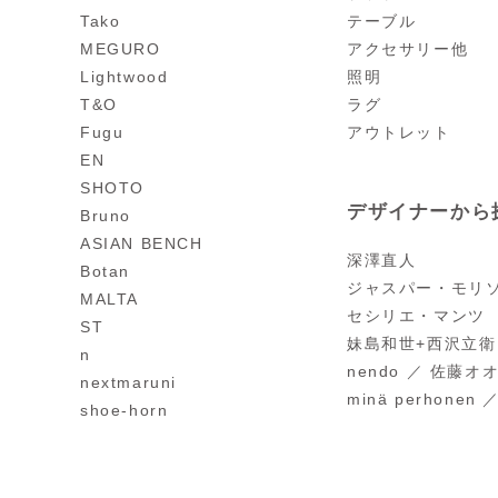
Tako
テーブル
MEGURO
アクセサリー他
Lightwood
照明
T&O
ラグ
Fugu
アウトレット
EN
SHOTO
デザイナーから
Bruno
ASIAN BENCH
深澤直人
Botan
ジャスパー・モリ
MALTA
セシリエ・マンツ
ST
妹島和世+西沢立衛 
n
nendo ／ 佐藤オ
nextmaruni
minä perhonen
shoe-horn