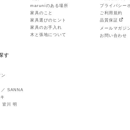
maruniのある場所
プライバシー
家具のこと
ご利用規約
家具選びのヒント
品質保証
家具のお手入れ
メールマガジ
木と張地について
お問い合わせ
探す
ソン
／ SANNA
オキ
 ／ 皆川 明