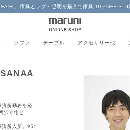
YLE FAIR」 家具とラグ・照明を購入で家具 10％OFF ～ 
ア
ソファ
テーブル
アクセサリー他
SANAA
事務所勤務を経
～西沢立衛と
務所入所。95年