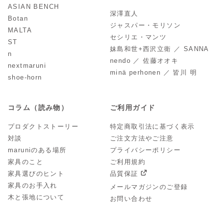
ASIAN BENCH
深澤直人
Botan
ジャスパー・モリソン
MALTA
セシリエ・マンツ
ST
妹島和世+西沢立衛 ／ SANNA
n
nendo ／ 佐藤オオキ
nextmaruni
minä perhonen ／ 皆川 明
shoe-horn
コラム（読み物）
ご利用ガイド
プロダクトストーリー
特定商取引法に基づく表示
対談
ご注文方法やご注意
maruniのある場所
プライバシーポリシー
家具のこと
ご利用規約
家具選びのヒント
品質保証
家具のお手入れ
メールマガジンのご登録
木と張地について
お問い合わせ