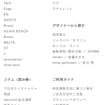
T&O
ラグ
Fugu
アウトレット
EN
SHOTO
デザイナーから探す
Bruno
ASIAN BENCH
深澤直人
Botan
ジャスパー・モリソン
MALTA
セシリエ・マンツ
ST
妹島和世+西沢立衛 ／ SANNA
n
nendo ／ 佐藤オオキ
nextmaruni
minä perhonen ／ 皆川 明
shoe-horn
コラム（読み物）
ご利用ガイド
プロダクトストーリー
特定商取引法に基づく表示
対談
ご注文方法やご注意
maruniのある場所
プライバシーポリシー