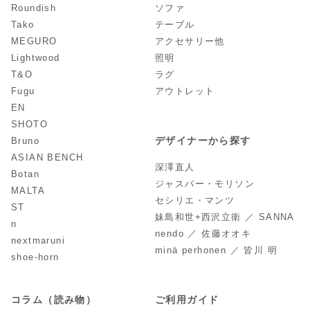
Roundish
ソファ
Tako
テーブル
MEGURO
アクセサリー他
Lightwood
照明
T&O
ラグ
Fugu
アウトレット
EN
SHOTO
デザイナーから探す
Bruno
ASIAN BENCH
深澤直人
Botan
ジャスパー・モリソン
MALTA
セシリエ・マンツ
ST
妹島和世+西沢立衛 ／ SANNA
n
nendo ／ 佐藤オオキ
nextmaruni
minä perhonen ／ 皆川 明
shoe-horn
コラム（読み物）
ご利用ガイド