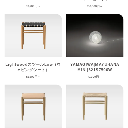
13,200
110,000
LightwoodスツールLow（ウ
YAMAGIWA|MAYUHANA
ェビングシート）
MINI|321S7506W
52,800
47,300