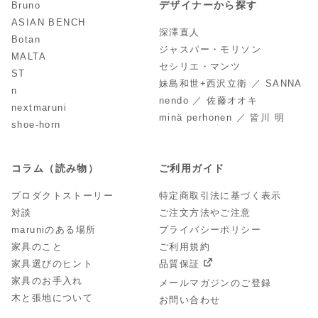
デザイナーから探す
Bruno
ASIAN BENCH
深澤直人
Botan
ジャスパー・モリソン
MALTA
セシリエ・マンツ
ST
妹島和世+西沢立衛 ／ SANNA
n
nendo ／ 佐藤オオキ
nextmaruni
minä perhonen ／ 皆川 明
shoe-horn
コラム（読み物）
ご利用ガイド
プロダクトストーリー
特定商取引法に基づく表示
対談
ご注文方法やご注意
maruniのある場所
プライバシーポリシー
家具のこと
ご利用規約
家具選びのヒント
品質保証
家具のお手入れ
メールマガジンのご登録
木と張地について
お問い合わせ