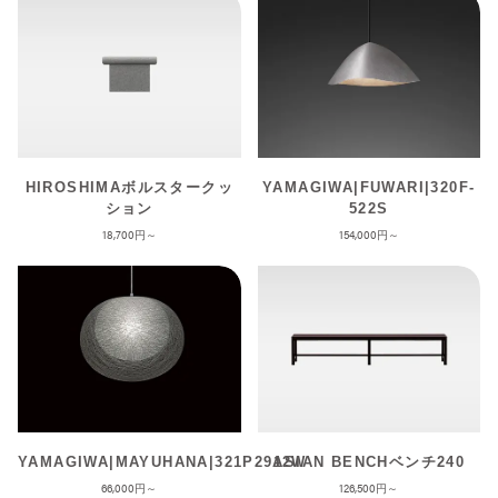
HIROSHIMAボルスタークッ
YAMAGIWA|FUWARI|320F-
ション
522S
18,700
154,000
YAMAGIWA|MAYUHANA|321P2912W
ASIAN BENCHベンチ240
66,000
126,500