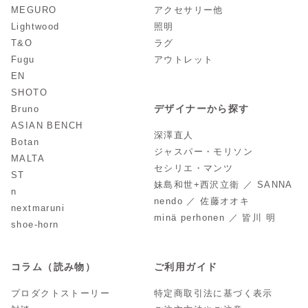
MEGURO
アクセサリー他
Lightwood
照明
T&O
ラグ
Fugu
アウトレット
EN
SHOTO
デザイナーから探す
Bruno
ASIAN BENCH
深澤直人
Botan
ジャスパー・モリソン
MALTA
セシリエ・マンツ
ST
妹島和世+西沢立衛 ／ SANNA
n
nendo ／ 佐藤オオキ
nextmaruni
minä perhonen ／ 皆川 明
shoe-horn
コラム（読み物）
ご利用ガイド
プロダクトストーリー
特定商取引法に基づく表示