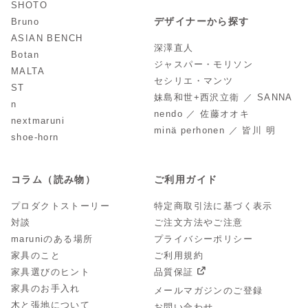
SHOTO
デザイナーから探す
Bruno
ASIAN BENCH
深澤直人
Botan
ジャスパー・モリソン
MALTA
セシリエ・マンツ
ST
妹島和世+西沢立衛 ／ SANNA
n
nendo ／ 佐藤オオキ
nextmaruni
minä perhonen ／ 皆川 明
shoe-horn
コラム（読み物）
ご利用ガイド
プロダクトストーリー
特定商取引法に基づく表示
対談
ご注文方法やご注意
maruniのある場所
プライバシーポリシー
家具のこと
ご利用規約
家具選びのヒント
品質保証
家具のお手入れ
メールマガジンのご登録
木と張地について
お問い合わせ