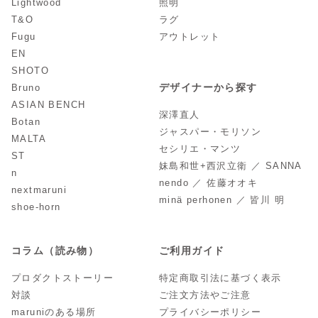
Lightwood
照明
T&O
ラグ
Fugu
アウトレット
EN
SHOTO
デザイナーから探す
Bruno
ASIAN BENCH
深澤直人
Botan
ジャスパー・モリソン
MALTA
セシリエ・マンツ
ST
妹島和世+西沢立衛 ／ SANNA
n
nendo ／ 佐藤オオキ
nextmaruni
minä perhonen ／ 皆川 明
shoe-horn
コラム（読み物）
ご利用ガイド
プロダクトストーリー
特定商取引法に基づく表示
対談
ご注文方法やご注意
maruniのある場所
プライバシーポリシー