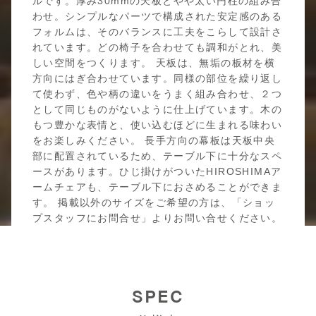
ルです。厚み30mmの天板とやや太い円柱の組み合
わせ。シンプルなパーツで構成された安定感のある
フォルムは、そのバランスに工夫をこらして設計さ
れています。どの椅子を合わせても調和がとれ、美
しい空間をつくります。 天板は、無垢の板材を横
方向にはぎ合わせています。同様の部位を繰り返し
て使わず、色や柄の違いをうまく組み合わせ、２つ
として同じものがないように仕上げています。木の
もつ豊かな表情と、使い込むほどに生まれる味わい
をお楽しみください。 長手方向の幕板は天板中央
部に配置されているため、テーブル下に十分なスペ
ースがあります。ひじ掛けがついたHIROSHIMAア
ームチェアも、テーブル下におさめることができま
す。 掲載以外のサイズをご希望の方は、「ショッ
プスタッフにお問合せ」よりお問い合せください。
SPEC