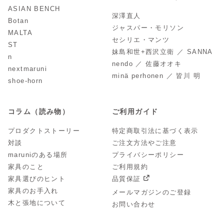
ASIAN BENCH
深澤直人
Botan
ジャスパー・モリソン
MALTA
セシリエ・マンツ
ST
妹島和世+西沢立衛 ／ SANNA
n
nendo ／ 佐藤オオキ
nextmaruni
minä perhonen ／ 皆川 明
shoe-horn
コラム（読み物）
ご利用ガイド
プロダクトストーリー
特定商取引法に基づく表示
対談
ご注文方法やご注意
maruniのある場所
プライバシーポリシー
家具のこと
ご利用規約
家具選びのヒント
品質保証
家具のお手入れ
メールマガジンのご登録
木と張地について
お問い合わせ