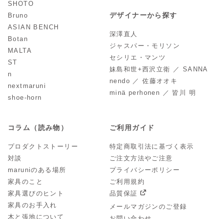
SHOTO
デザイナーから探す
Bruno
ASIAN BENCH
深澤直人
Botan
ジャスパー・モリソン
MALTA
セシリエ・マンツ
ST
妹島和世+西沢立衛 ／ SANNA
n
nendo ／ 佐藤オオキ
nextmaruni
minä perhonen ／ 皆川 明
shoe-horn
コラム（読み物）
ご利用ガイド
プロダクトストーリー
特定商取引法に基づく表示
対談
ご注文方法やご注意
maruniのある場所
プライバシーポリシー
家具のこと
ご利用規約
家具選びのヒント
品質保証
家具のお手入れ
メールマガジンのご登録
木と張地について
お問い合わせ