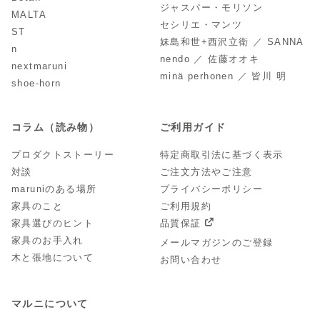
ジャスパー・モリソン
MALTA
セシリエ・マンツ
ST
妹島和世+西沢立衛 ／ SANNA
n
nendo ／ 佐藤オオキ
nextmaruni
minä perhonen ／ 皆川 明
shoe-horn
コラム（読み物）
ご利用ガイド
プロダクトストーリー
特定商取引法に基づく表示
対談
ご注文方法やご注意
maruniのある場所
プライバシーポリシー
家具のこと
ご利用規約
家具選びのヒント
品質保証
家具のお手入れ
メールマガジンのご登録
木と張地について
お問い合わせ
マルニについて