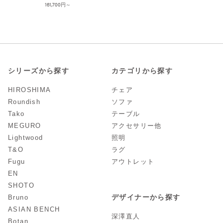
161,700
シリーズから探す
カテゴリから探す
HIROSHIMA
チェア
Roundish
ソファ
Tako
テーブル
MEGURO
アクセサリー他
Lightwood
照明
T&O
ラグ
Fugu
アウトレット
EN
SHOTO
デザイナーから探す
Bruno
ASIAN BENCH
深澤直人
Botan