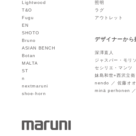
Lightwood
照明
T&O
ラグ
Fugu
アウトレット
EN
SHOTO
デザイナーから
Bruno
ASIAN BENCH
深澤直人
Botan
ジャスパー・モリ
MALTA
セシリエ・マンツ
ST
妹島和世+西沢立衛 
n
nendo ／ 佐藤オ
nextmaruni
minä perhonen
shoe-horn