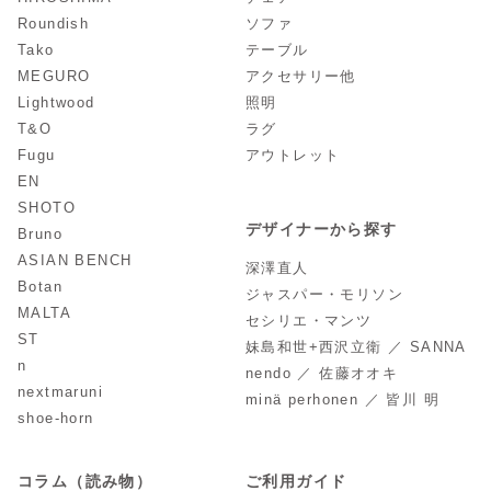
Roundish
ソファ
Tako
テーブル
MEGURO
アクセサリー他
Lightwood
照明
T&O
ラグ
Fugu
アウトレット
EN
SHOTO
デザイナーから探す
Bruno
ASIAN BENCH
深澤直人
Botan
ジャスパー・モリソン
MALTA
セシリエ・マンツ
ST
妹島和世+西沢立衛 ／ SANNA
n
nendo ／ 佐藤オオキ
nextmaruni
minä perhonen ／ 皆川 明
shoe-horn
コラム（読み物）
ご利用ガイド