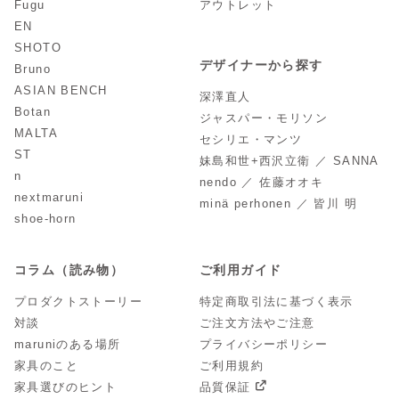
Fugu
アウトレット
EN
SHOTO
デザイナーから探す
Bruno
ASIAN BENCH
深澤直人
Botan
ジャスパー・モリソン
MALTA
セシリエ・マンツ
ST
妹島和世+西沢立衛 ／ SANNA
n
nendo ／ 佐藤オオキ
nextmaruni
minä perhonen ／ 皆川 明
shoe-horn
コラム（読み物）
ご利用ガイド
プロダクトストーリー
特定商取引法に基づく表示
対談
ご注文方法やご注意
maruniのある場所
プライバシーポリシー
家具のこと
ご利用規約
家具選びのヒント
品質保証