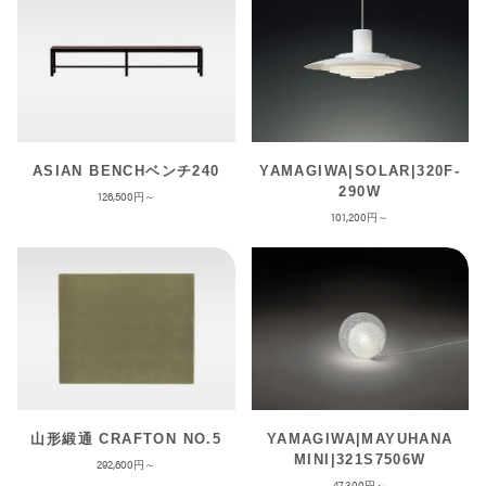
ASIAN BENCHベンチ240
YAMAGIWA|SOLAR|320F-
290W
126,500
101,200
山形緞通 CRAFTON NO.5
YAMAGIWA|MAYUHANA
MINI|321S7506W
292,600
47,300