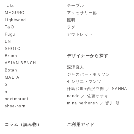
Tako
テーブル
MEGURO
アクセサリー他
Lightwood
照明
T&O
ラグ
Fugu
アウトレット
EN
SHOTO
デザイナーから探す
Bruno
ASIAN BENCH
深澤直人
Botan
ジャスパー・モリソン
MALTA
セシリエ・マンツ
ST
妹島和世+西沢立衛 ／ SANNA
n
nendo ／ 佐藤オオキ
nextmaruni
minä perhonen ／ 皆川 明
shoe-horn
コラム（読み物）
ご利用ガイド