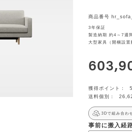
商品番号
hr_sof
3年保証
製造納期 約4～7週
大型家具（開梱設
603,9
26,6
3Dで組み合わ
事前に搬入経