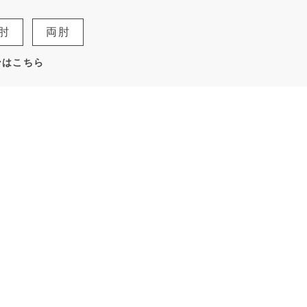
肘
両肘
ンはこちら