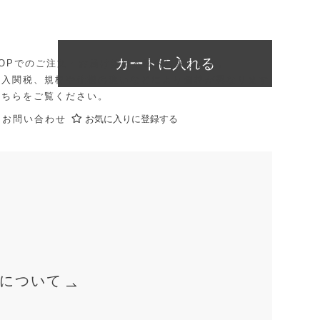
カートに入れる
E SHOPでのご注文・お届けは日本国内に限ります。
輸入関税、規格や仕様の違いなどにより価格が異なります
こちら
をご覧ください。
にお問い合わせ
お気に入りに登録する
について