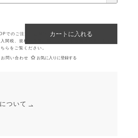
カートに入れる
E SHOPでのご注文・お届けは日本国内に限ります。
輸入関税、規格や仕様の違いなどにより価格が異なります
こちら
をご覧ください。
にお問い合わせ
お気に入りに登録する
について