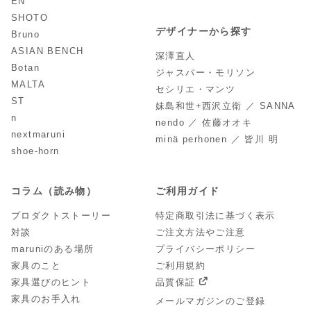
EN
SHOTO
デザイナーから探す
Bruno
ASIAN BENCH
深澤直人
Botan
ジャスパー・モリソン
MALTA
セシリエ・マンツ
ST
妹島和世+西沢立衛 ／ SANNA
n
nendo ／ 佐藤オオキ
nextmaruni
minä perhonen ／ 皆川 明
shoe-horn
コラム（読み物）
ご利用ガイド
プロダクトストーリー
特定商取引法に基づく表示
対談
ご注文方法やご注意
maruniのある場所
プライバシーポリシー
家具のこと
ご利用規約
家具選びのヒント
品質保証
家具のお手入れ
メールマガジンのご登録