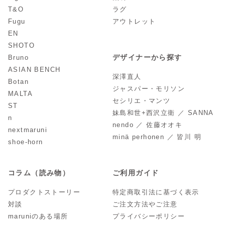
T&O
ラグ
Fugu
アウトレット
EN
SHOTO
デザイナーから探す
Bruno
ASIAN BENCH
深澤直人
Botan
ジャスパー・モリソン
MALTA
セシリエ・マンツ
ST
妹島和世+西沢立衛 ／ SANNA
n
nendo ／ 佐藤オオキ
nextmaruni
minä perhonen ／ 皆川 明
shoe-horn
コラム（読み物）
ご利用ガイド
プロダクトストーリー
特定商取引法に基づく表示
対談
ご注文方法やご注意
maruniのある場所
プライバシーポリシー