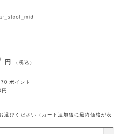
ar_stool_mid
0
税込
870
0
お選びください（カート追加後に最終価格が表