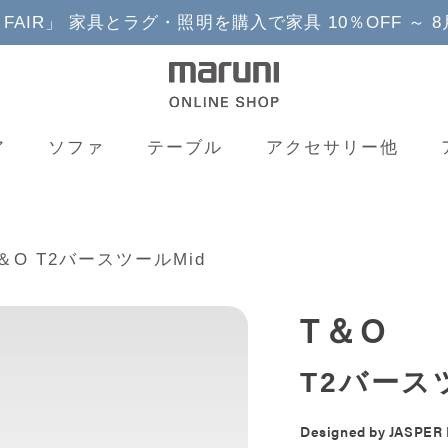
YLE FAIR」 家具とラグ・照明を購入で家具 10％OFF ～ 
ア
ソファ
テーブル
アクセサリー他
＆O T2バースツールMid
T＆O
T2バース
Designed by
JASPER