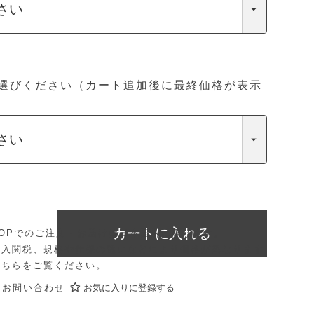
選びください（カート追加後に最終価格が表示
カートに入れる
E SHOPでのご注文・お届けは日本国内に限ります。
輸入関税、規格や仕様の違いなどにより価格が異なります
こちら
をご覧ください。
にお問い合わせ
お気に入りに登録する