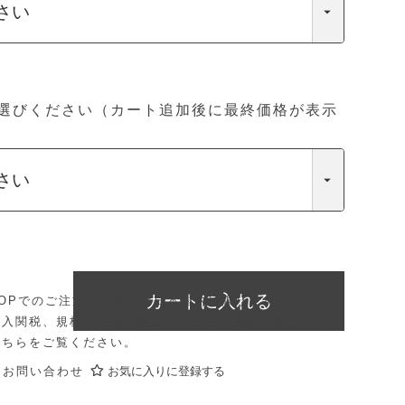
選びください（カート追加後に最終価格が表示
カートに入れる
E SHOPでのご注文・お届けは日本国内に限ります。
輸入関税、規格や仕様の違いなどにより価格が異なります
こちら
をご覧ください。
にお問い合わせ
お気に入りに登録する