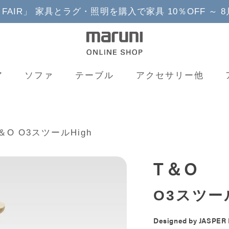
YLE FAIR」 家具とラグ・照明を購入で家具 10％OFF ～ 
ア
ソファ
テーブル
アクセサリー他
＆O O3スツールHigh
T＆O
O3スツール
Designed by
JASPER