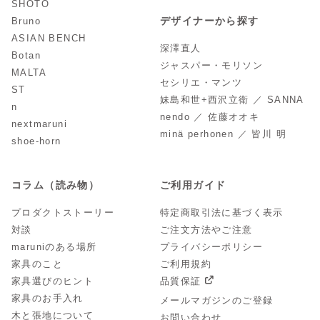
SHOTO
デザイナーから探す
Bruno
ASIAN BENCH
深澤直人
Botan
ジャスパー・モリソン
MALTA
セシリエ・マンツ
ST
妹島和世+西沢立衛 ／ SANNA
n
nendo ／ 佐藤オオキ
nextmaruni
minä perhonen ／ 皆川 明
shoe-horn
コラム（読み物）
ご利用ガイド
プロダクトストーリー
特定商取引法に基づく表示
対談
ご注文方法やご注意
maruniのある場所
プライバシーポリシー
家具のこと
ご利用規約
家具選びのヒント
品質保証
家具のお手入れ
メールマガジンのご登録
木と張地について
お問い合わせ