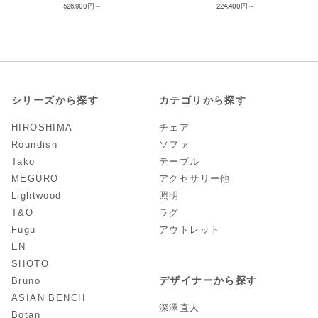
526,900
224,400
シリーズから探す
カテゴリから探す
HIROSHIMA
チェア
Roundish
ソファ
Tako
テーブル
MEGURO
アクセサリー他
Lightwood
照明
T&O
ラグ
Fugu
アウトレット
EN
SHOTO
デザイナーから探す
Bruno
ASIAN BENCH
深澤直人
Botan