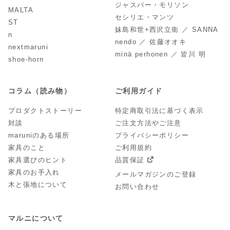
ジャスパー・モリソン
MALTA
セシリエ・マンツ
ST
妹島和世+西沢立衛 ／ SANNA
n
nendo ／ 佐藤オオキ
nextmaruni
minä perhonen ／ 皆川 明
shoe-horn
コラム（読み物）
ご利用ガイド
プロダクトストーリー
特定商取引法に基づく表示
対談
ご注文方法やご注意
maruniのある場所
プライバシーポリシー
家具のこと
ご利用規約
家具選びのヒント
品質保証
家具のお手入れ
メールマガジンのご登録
木と張地について
お問い合わせ
マルニについて