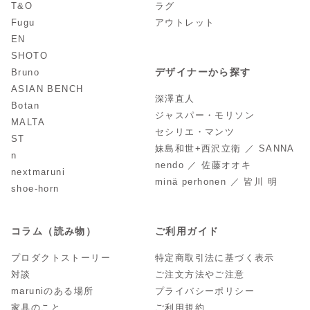
T&O
ラグ
Fugu
アウトレット
EN
SHOTO
デザイナーから探す
Bruno
ASIAN BENCH
深澤直人
Botan
ジャスパー・モリソン
MALTA
セシリエ・マンツ
ST
妹島和世+西沢立衛 ／ SANNA
n
nendo ／ 佐藤オオキ
nextmaruni
minä perhonen ／ 皆川 明
shoe-horn
コラム（読み物）
ご利用ガイド
プロダクトストーリー
特定商取引法に基づく表示
対談
ご注文方法やご注意
maruniのある場所
プライバシーポリシー
家具のこと
ご利用規約