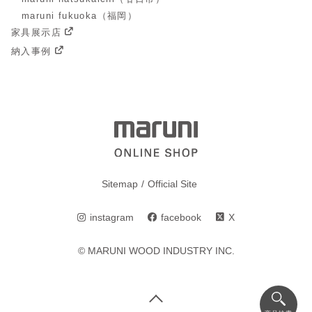
maruni fukuoka（福岡）
家具展示店
納入事例
Sitemap
Official Site
instagram
facebook
X
© MARUNI WOOD INDUSTRY INC.