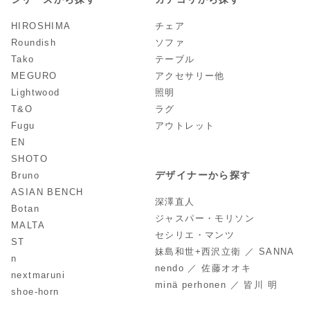
HIROSHIMA
チェア
Roundish
ソファ
Tako
テーブル
MEGURO
アクセサリー他
Lightwood
照明
T&O
ラグ
Fugu
アウトレット
EN
SHOTO
デザイナーから探す
Bruno
ASIAN BENCH
深澤直人
Botan
ジャスパー・モリソン
MALTA
セシリエ・マンツ
ST
妹島和世+西沢立衛 ／ SANNA
n
nendo ／ 佐藤オオキ
nextmaruni
minä perhonen ／ 皆川 明
shoe-horn