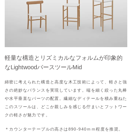
軽量な構造とリズミカルなフォルムが印象的
なLightwoodバースツールMid
綿密に考えられた構造と高度な木工技術によって、軽さと強
さの絶妙なバランスを実現しています。端を細く絞った丸棒
や水平垂直なパーツの配置。繊細なディテールを積み重ねた
このスツールは、どこか親しみを感じる佇まいとフットワー
クの軽さが魅力です。
＊カウンターテーブルの高さは890-940ｍｍ程度を推奨。