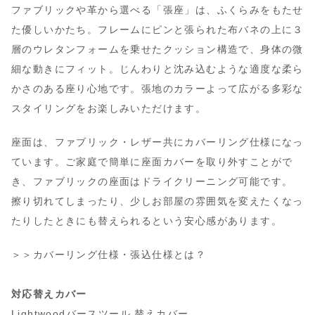
ファブリックや革から選べる「張座」は、ふくらみをもたせ
た優しいかたち。フレームにピンと張られた布バネの上に３
層のウレタンフォームを乗せたクッション構造で、身体の微
細な動きにフィット。じんわりと沈み込むような適度な柔ら
かさのある座り心地です。張地のカラーよって広がる多彩な
スタイリングをお楽しみいただけます。
座面は、ファブリック・レザー共にカバーリング仕様になっ
ています。ご家庭で簡単に座面カバーを取り外すことがで
き、ファブリックの座面はドライクリーニング可能です。
擦り切れてしまったり、少しお部屋の雰囲気を変えたくなっ
たりしたときにも替えられるという安心感があります。
＞＞
カバーリング仕様・張込仕様とは？
対応替えカバー
Lightwoodバースツール 替えカバー