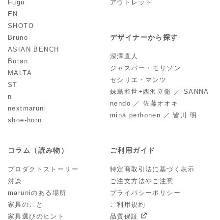
Fugu
アウトレット
EN
SHOTO
デザイナーから探す
Bruno
ASIAN BENCH
深澤直人
Botan
ジャスパー・モリソン
MALTA
セシリエ・マンツ
ST
妹島和世+西沢立衛 ／ SANNA
n
nendo ／ 佐藤オオキ
nextmaruni
minä perhonen ／ 皆川 明
shoe-horn
コラム（読み物）
ご利用ガイド
プロダクトストーリー
特定商取引法に基づく表示
対談
ご注文方法やご注意
maruniのある場所
プライバシーポリシー
家具のこと
ご利用規約
家具選びのヒント
品質保証