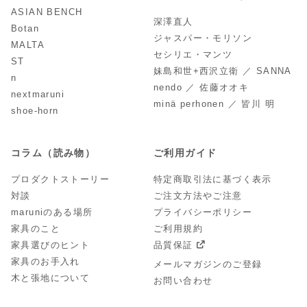
ASIAN BENCH
深澤直人
Botan
ジャスパー・モリソン
MALTA
セシリエ・マンツ
ST
妹島和世+西沢立衛 ／ SANNA
n
nendo ／ 佐藤オオキ
nextmaruni
minä perhonen ／ 皆川 明
shoe-horn
コラム（読み物）
ご利用ガイド
プロダクトストーリー
特定商取引法に基づく表示
対談
ご注文方法やご注意
maruniのある場所
プライバシーポリシー
家具のこと
ご利用規約
家具選びのヒント
品質保証
家具のお手入れ
メールマガジンのご登録
木と張地について
お問い合わせ