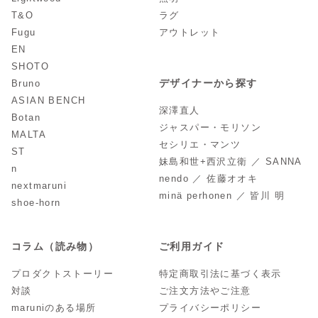
T&O
ラグ
Fugu
アウトレット
EN
SHOTO
デザイナーから探す
Bruno
ASIAN BENCH
深澤直人
Botan
ジャスパー・モリソン
MALTA
セシリエ・マンツ
ST
妹島和世+西沢立衛 ／ SANNA
n
nendo ／ 佐藤オオキ
nextmaruni
minä perhonen ／ 皆川 明
shoe-horn
コラム（読み物）
ご利用ガイド
プロダクトストーリー
特定商取引法に基づく表示
対談
ご注文方法やご注意
maruniのある場所
プライバシーポリシー