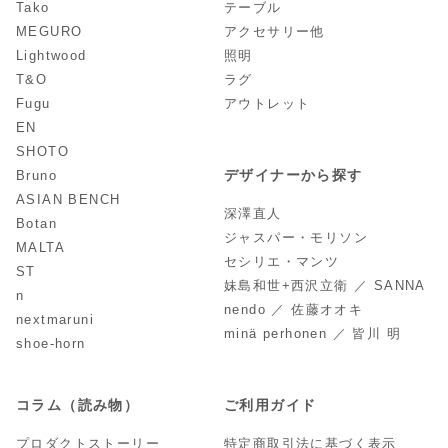
Tako
テーブル
MEGURO
アクセサリー他
Lightwood
照明
T&O
ラグ
Fugu
アウトレット
EN
SHOTO
デザイナーから探す
Bruno
ASIAN BENCH
深澤直人
Botan
ジャスパー・モリソン
MALTA
セシリエ・マンツ
ST
妹島和世+西沢立衛 ／ SANNA
n
nendo ／ 佐藤オオキ
nextmaruni
minä perhonen ／ 皆川 明
shoe-horn
コラム（読み物）
ご利用ガイド
プロダクトストーリー
特定商取引法に基づく表示