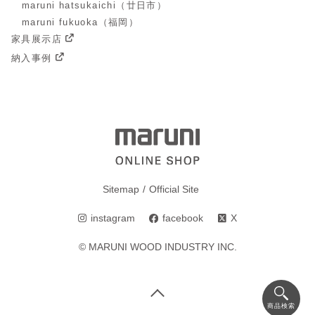
maruni hatsukaichi（廿日市）
maruni fukuoka（福岡）
家具展示店
納入事例
Sitemap
Official Site
instagram
facebook
X
© MARUNI WOOD INDUSTRY INC.
商品検索