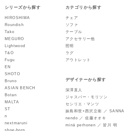
シリーズから探す
カテゴリから探す
HIROSHIMA
チェア
Roundish
ソファ
Tako
テーブル
MEGURO
アクセサリー他
Lightwood
照明
T&O
ラグ
Fugu
アウトレット
EN
SHOTO
デザイナーから探す
Bruno
ASIAN BENCH
深澤直人
Botan
ジャスパー・モリソン
MALTA
セシリエ・マンツ
ST
妹島和世+西沢立衛 ／ SANNA
n
nendo ／ 佐藤オオキ
nextmaruni
minä perhonen ／ 皆川 明
shoe-horn