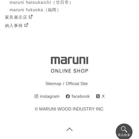
maruni hatsukaichi（廿日市）
maruni fukuoka（福岡）
家具展示店
納入事例
Sitemap
Official Site
instagram
facebook
X
© MARUNI WOOD INDUSTRY INC.
商品検索