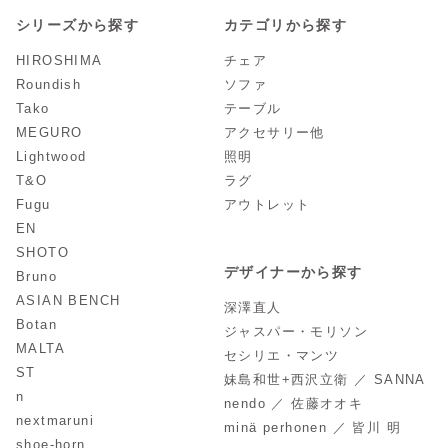
シリーズから探す
カテゴリから探す
HIROSHIMA
チェア
Roundish
ソファ
Tako
テーブル
MEGURO
アクセサリー他
Lightwood
照明
T&O
ラグ
Fugu
アウトレット
EN
SHOTO
デザイナーから探す
Bruno
ASIAN BENCH
深澤直人
Botan
ジャスパー・モリソン
MALTA
セシリエ・マンツ
ST
妹島和世+西沢立衛 ／ SANNA
n
nendo ／ 佐藤オオキ
nextmaruni
minä perhonen ／ 皆川 明
shoe-horn