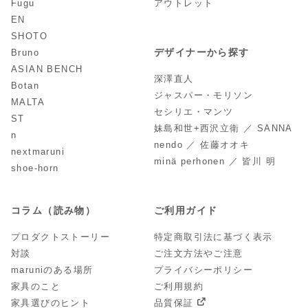
Fugu
アウトレット
EN
SHOTO
デザイナーから探す
Bruno
ASIAN BENCH
深澤直人
Botan
ジャスパー・モリソン
MALTA
セシリエ・マンツ
ST
妹島和世+西沢立衛 ／ SANNA
n
nendo ／ 佐藤オオキ
nextmaruni
minä perhonen ／ 皆川 明
shoe-horn
コラム（読み物）
ご利用ガイド
プロダクトストーリー
特定商取引法に基づく表示
対談
ご注文方法やご注意
maruniのある場所
プライバシーポリシー
家具のこと
ご利用規約
家具選びのヒント
品質保証