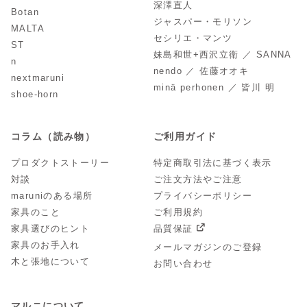
深澤直人
Botan
ジャスパー・モリソン
MALTA
セシリエ・マンツ
ST
妹島和世+西沢立衛 ／ SANNA
n
nendo ／ 佐藤オオキ
nextmaruni
minä perhonen ／ 皆川 明
shoe-horn
コラム（読み物）
ご利用ガイド
プロダクトストーリー
特定商取引法に基づく表示
対談
ご注文方法やご注意
maruniのある場所
プライバシーポリシー
家具のこと
ご利用規約
家具選びのヒント
品質保証
家具のお手入れ
メールマガジンのご登録
木と張地について
お問い合わせ
マルニについて