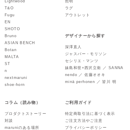
Lightwood
照明
T&O
ラグ
Fugu
アウトレット
EN
SHOTO
デザイナーから探す
Bruno
ASIAN BENCH
深澤直人
Botan
ジャスパー・モリソン
MALTA
セシリエ・マンツ
ST
妹島和世+西沢立衛 ／ SANNA
n
nendo ／ 佐藤オオキ
nextmaruni
minä perhonen ／ 皆川 明
shoe-horn
コラム（読み物）
ご利用ガイド
プロダクトストーリー
特定商取引法に基づく表示
対談
ご注文方法やご注意
maruniのある場所
プライバシーポリシー