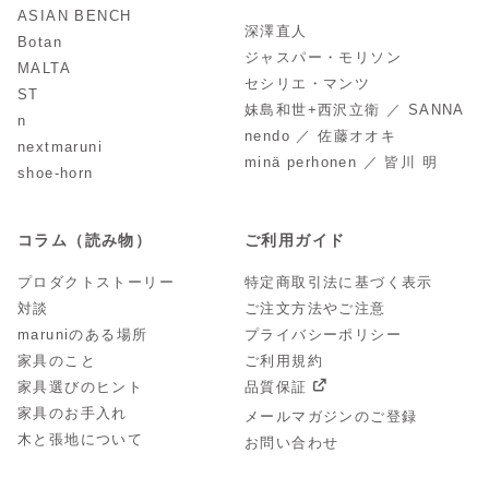
ASIAN BENCH
深澤直人
Botan
ジャスパー・モリソン
MALTA
セシリエ・マンツ
ST
妹島和世+西沢立衛 ／ SANNA
n
nendo ／ 佐藤オオキ
nextmaruni
minä perhonen ／ 皆川 明
shoe-horn
コラム（読み物）
ご利用ガイド
プロダクトストーリー
特定商取引法に基づく表示
対談
ご注文方法やご注意
maruniのある場所
プライバシーポリシー
家具のこと
ご利用規約
家具選びのヒント
品質保証
家具のお手入れ
メールマガジンのご登録
木と張地について
お問い合わせ