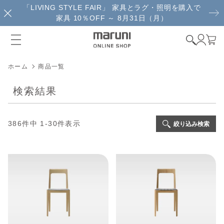
「LIVING STYLE FAIR」 家具とラグ・照明を購入で
家具 10％OFF ～ 8月31日（月）
ホーム
商品一覧
検索結果
386
件中
1
-
30
件表示
絞り込み検索