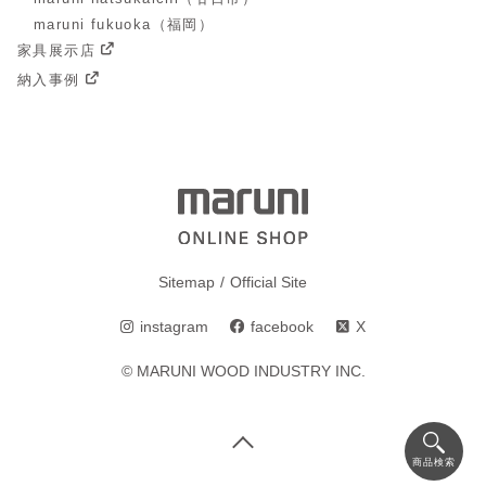
maruni fukuoka（福岡）
家具展示店
納入事例
Sitemap
Official Site
instagram
facebook
X
© MARUNI WOOD INDUSTRY INC.
商品検索