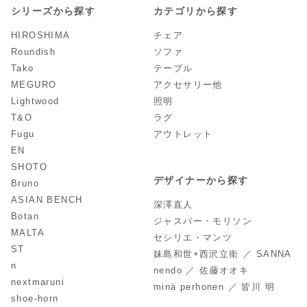
シリーズから探す
カテゴリから探す
HIROSHIMA
チェア
Roundish
ソファ
Tako
テーブル
MEGURO
アクセサリー他
Lightwood
照明
T&O
ラグ
Fugu
アウトレット
EN
SHOTO
デザイナーから探す
Bruno
ASIAN BENCH
深澤直人
Botan
ジャスパー・モリソン
MALTA
セシリエ・マンツ
ST
妹島和世+西沢立衛 ／ SANNA
n
nendo ／ 佐藤オオキ
nextmaruni
minä perhonen ／ 皆川 明
shoe-horn